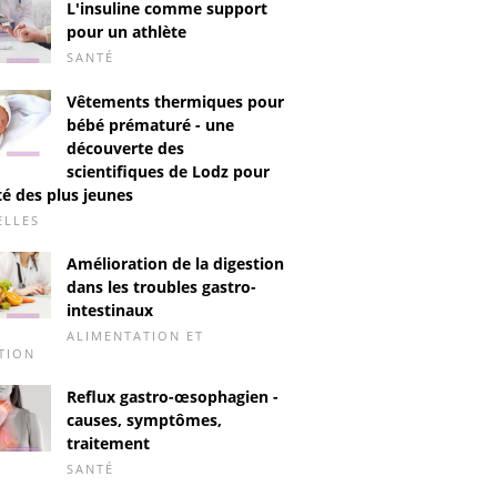
L'insuline comme support
pour un athlète
SANTÉ
Vêtements thermiques pour
bébé prématuré - une
découverte des
scientifiques de Lodz pour
té des plus jeunes
ELLES
Amélioration de la digestion
dans les troubles gastro-
intestinaux
ALIMENTATION ET
TION
Reflux gastro-œsophagien -
causes, symptômes,
traitement
SANTÉ