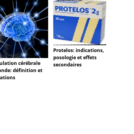
Là: In
Protelos: indications,
posolo
posologie et effets
second
ulation cérébrale
secondaires
onde: définition et
cations