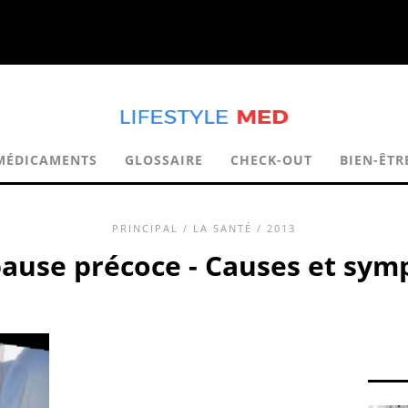
MÉDICAMENTS
GLOSSAIRE
CHECK-OUT
BIEN-ÊTR
PRINCIPAL
/
LA SANTÉ
/ 2013
use précoce - Causes et sy