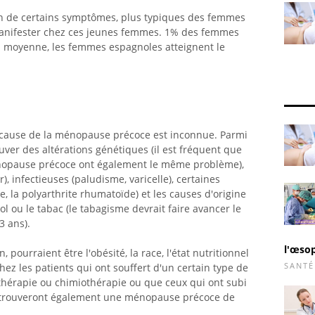
ion de certains symptômes, plus typiques des femmes
anifester chez ces jeunes femmes. 1% des femmes
 moyenne, les femmes espagnoles atteignent le
 cause de la ménopause précoce est inconnue. Parmi
ver des altérations génétiques (il est fréquent que
énopause précoce ont également le même problème),
infectieuses (paludisme, varicelle), certaines
 la polyarthrite rhumatoïde) et les causes d'origine
ool ou le tabac (le tabagisme devrait faire avancer le
3 ans).
l'œsop
 pourraient être l'obésité, la race, l'état nutritionnel
SANTÉ
Chez les patients qui ont souffert d'un certain type de
iothérapie ou chimiothérapie ou que ceux qui ont subi
s trouveront également une ménopause précoce de