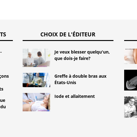
TS
CHOIX DE L'ÉDITEUR
-
Je veux blesser quelqu'un,
que dois-je faire?
Greffe à double bras aux
açons
États-Unis
ts
Iode et allaitement
que
 du