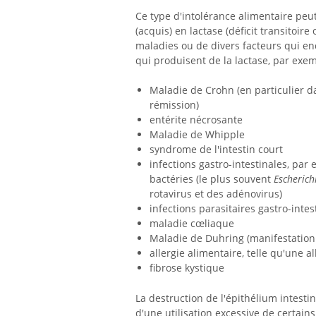
Ce type d'intolérance alimentaire peu
(acquis) en lactase (déficit transitoir
maladies ou de divers facteurs qui end
qui produisent de la lactase, par exe
Maladie de Crohn (en particulier da
rémission)
entérite nécrosante
Maladie de Whipple
syndrome de l'intestin court
infections gastro-intestinales, pa
bactéries (le plus souvent
Escherichi
rotavirus et des adénovirus)
infections parasitaires gastro-intes
maladie cœliaque
Maladie de Duhring (manifestation 
allergie alimentaire, telle qu'une a
fibrose kystique
La destruction de l'épithélium intestin
d'une utilisation excessive de certai