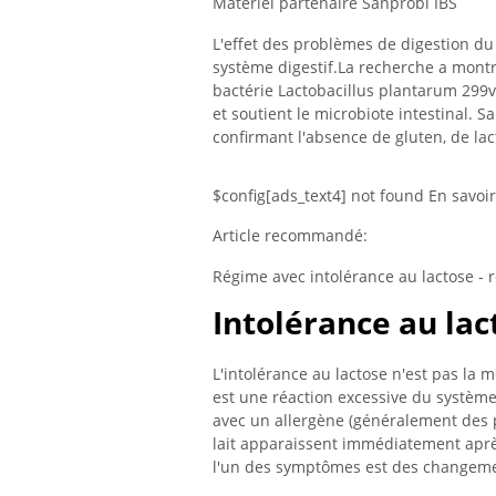
Matériel partenaire Sanprobi IBS
L'effet des problèmes de digestion du
système digestif.La recherche a montr
bactérie Lactobacillus plantarum 299v
et soutient le microbiote intestinal. 
confirmant l'absence de gluten, de lact
$config[ads_text4] not found En savoir
Article recommandé:
Régime avec intolérance au lactose -
Intolérance au lact
L'intolérance au lactose n'est pas la m
est une réaction excessive du système
avec un allergène (généralement des p
lait apparaissent immédiatement aprè
l'un des symptômes est des changement