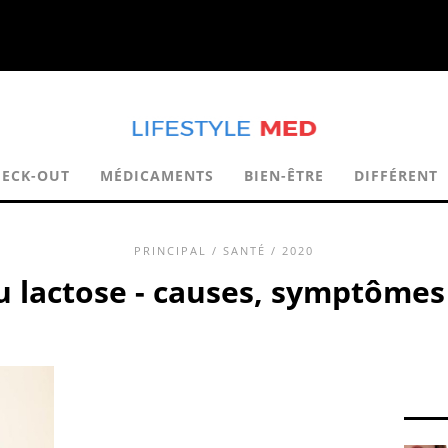
ECK-OUT
MÉDICAMENTS
BIEN-ÊTRE
DIFFÉRENT
PRINCIPAL
/
SANTÉ
/ 2020
u lactose - causes, symptômes