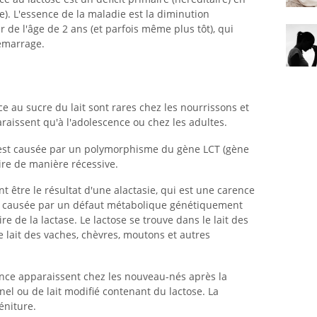
te). L'essence de la maladie est la diminution
ir de l'âge de 2 ans (et parfois même plus tôt), qui
émarrage.
e au sucre du lait sont rares chez les nourrissons et
araissent qu'à l'adolescence ou chez les adultes.
e est causée par un polymorphisme du gène LCT (gène
aire de manière récessive.
t être le résultat d'une alactasie, qui est une carence
st causée par un défaut métabolique génétiquement
e de la lactase. Le lactose se trouve dans le lait des
e lait des vaches, chèvres, moutons et autres
ance apparaissent chez les nouveau-nés après la
el ou de lait modifié contenant du lactose. La
éniture.