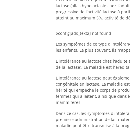
lactase (alias hypolactasie chez l'adul
progressive de l'activité lactase à part
atteint au maximum 5%. activité de d
$config[ads_text2] not found
Les symptômes de ce type d'intoléranc
les enfants. Le plus souvent, ils n'app
L'intolérance au lactose chez l'adult
de la lactase). La maladie est hérédit
L'intolérance au lactose peut égalemen
congénitale en lactase. La maladie e
hérité qui empêche le corps de produir
femmes qui allaitent, ainsi que dans l
mammifères.
Dans ce cas, les symptômes d'intolér
première administration de lait matern
maladie peut être transmise à la prog