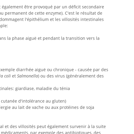
t également être provoqué par un déficit secondaire
e ou permanent de cette enzyme). C'est le résultat de
ommagent l'épithélium et les villosités intestinales
mple:
ns la phase aiguë et pendant la transition vers la
r exemple diarrhée aiguë ou chronique - causée par des
a coli
et
Salmonella
) ou des virus (généralement des
tinales: giardiase, maladie du ténia
cutanée d'intolérance au gluten)
llergie au lait de vache ou aux protéines de soja
al et des villosités peut également survenir à la suite
ns médicaments, par exemple des antibiotiques, des