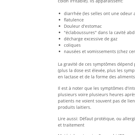
côlon irritable). Ils apparaissent:
diarrhée (les selles ont une odeur a
flatulence
Douleur d'estomac
"éclaboussures" dans la cavité ab
décharge excessive de gaz
coliques
nausées et vomissements (chez cer
La gravité de ces symptômes dépend 
(plus la dose est élevée, plus les sy
en lactase et de la forme des alimen
Il est à noter que les symptômes d'in
plusieurs voire plusieurs heures aprè
patients ne voient souvent pas de lie
produits laitiers.
Lire aussi: Défaut protéique, ou aller
et traitement