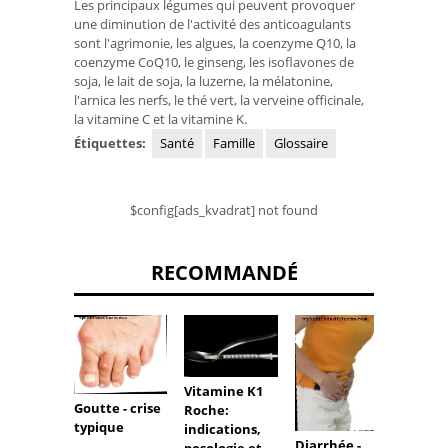
Les principaux légumes qui peuvent provoquer
une diminution de l'activité des anticoagulants
sont l'agrimonie, les algues, la coenzyme Q10, la
coenzyme CoQ10, le ginseng, les isoflavones de
soja, le lait de soja, la luzerne, la mélatonine,
l'arnica les nerfs, le thé vert, la verveine officinale,
la vitamine C et la vitamine K.
Étiquettes:
Santé
Famille
Glossaire
$config[ads_kvadrat] not found
RECOMMANDÉ
Reflux
Vitamine K1
Goutte - crise
œsoph
Roche:
typique
Compli
indications,
Diarrhée -