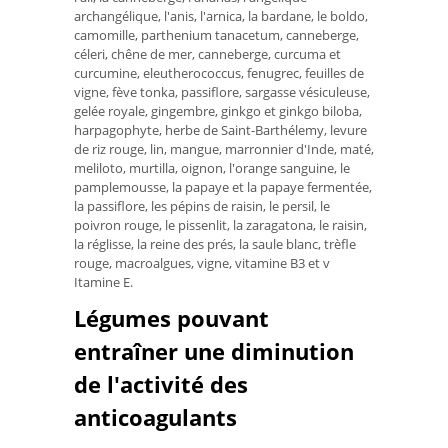
archangélique, l'anis, l'arnica, la bardane, le boldo,
camomille, parthenium tanacetum, canneberge,
céleri, chêne de mer, canneberge, curcuma et
curcumine, eleutherococcus, fenugrec, feuilles de
vigne, fève tonka, passiflore, sargasse vésiculeuse,
gelée royale, gingembre, ginkgo et ginkgo biloba,
harpagophyte, herbe de Saint-Barthélemy, levure
de riz rouge, lin, mangue, marronnier d'Inde, maté,
meliloto, murtilla, oignon, l'orange sanguine, le
pamplemousse, la papaye et la papaye fermentée,
la passiflore, les pépins de raisin, le persil, le
poivron rouge, le pissenlit, la zaragatona, le raisin,
la réglisse, la reine des prés, la saule blanc, trèfle
rouge, macroalgues, vigne, vitamine B3 et v
Itamine E.
Légumes pouvant
entraîner une diminution
de l'activité des
anticoagulants