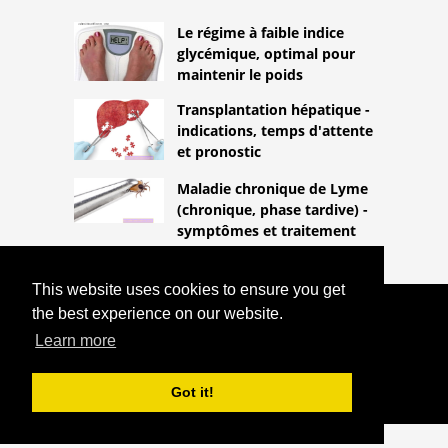
Le régime à faible indice
glycémique, optimal pour
maintenir le poids
Transplantation hépatique -
indications, temps d'attente
et pronostic
Maladie chronique de Lyme
(chronique, phase tardive) -
symptômes et traitement
This website uses cookies to ensure you get
the best experience on our website.
COPYRIGHT 2026
HTTPS://LIFESTYLEMED.NET
LANTUS:
Learn more
INDICATIONS, POSOLOGIE ET EFFETS
SECONDAIRES
Got it!
^