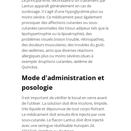
Le principal effet secondaire d'un traitement par
Lantus apparaît généralement en cas de
surdosage. Il s'agit d'une hypoglycémie plus ou
moins sévère. Ce médicament peut également
provoquer des affections cutanées ou sous-
cutanées (anomalies des tissus adipeux tels que la
lipohypertrophie ou la lipoatrophie), des
problèmes visuels (vision trouble, rétinopathie),
des douleurs musculaires, des troubles du goût,
des œdèmes, ainsi que diverses réactions
allergiques plus ou moins sévères (dues à
exemple: éruptions cutanées, œdème de
Quincke).
Mode d'administration et
posologie
Il est important de vérifier le bocal en verre avant
de l'utiliser. La solution doit être incolore, limpide,
très liquide et dépourvue de tout corps flottant.
Le médicament doit ensuite être injecté par voie
sous-cutanée. Le flacon Lantus doit être injecté
avec une seringue réutilisable Autopen 24,
ClikSTAR, OptiPen ou Tactipen.