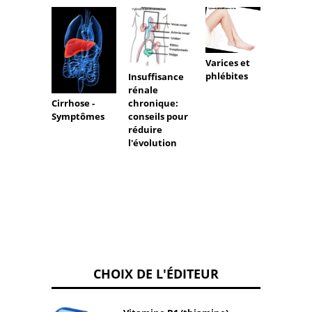
Varices et
phlébites
Insuffisance
rénale
Cirrhose -
chronique:
L'ecst
Symptômes
conseils pour
drogu
réduire
dange
l'évolution
CHOIX DE L'ÉDITEUR