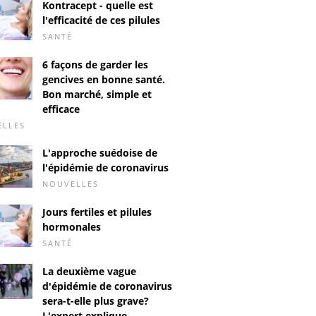
Kontracept - quelle est
l'efficacité de ces pilules
SANTÉ
6 façons de garder les
gencives en bonne santé.
Bon marché, simple et
efficace
ELLES
L'approche suédoise de
l'épidémie de coronavirus
NOUVELLES
Jours fertiles et pilules
hormonales
SANTÉ
La deuxième vague
d'épidémie de coronavirus
sera-t-elle plus grave?
L'expert explique