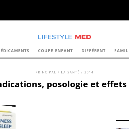
ÉDICAMENTS
COUPE-ENFANT
DIFFÉRENT
FAMIL
PRINCIPAL
/
LA SANTÉ
/ 2014
dications, posologie et effet