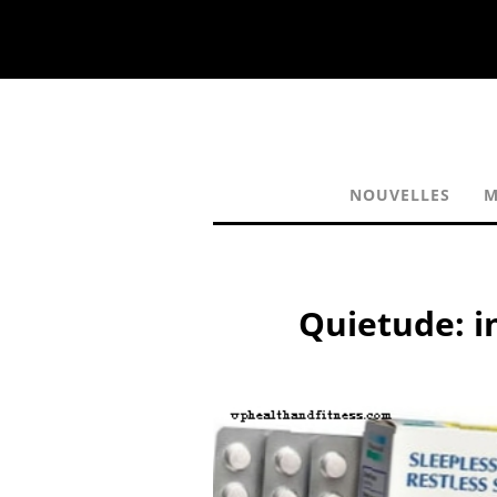
NOUVELLES
M
Quietude: in