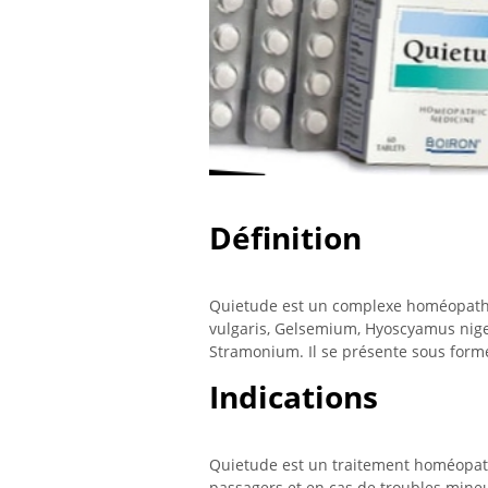
Définition
Quietude est un complexe homéopath
vulgaris, Gelsemium, Hyoscyamus nige
Stramonium. Il se présente sous form
Indications
Quietude est un traitement homéopathiq
passagers et en cas de troubles mine