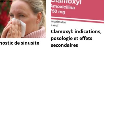
Clamoxyl: indications,
posologie et effets
nostic de sinusite
secondaires
Polyar
- Symp
traite