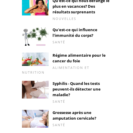
Qu'est-ce qui nous dérange le
plus en vacances? Des
résultats surprenants
NOUVELLES
Qu'est-ce qui influence
l'immunité du corps?
SANTÉ
Régime alimentaire pour le
cancer du foie
ALIMENTATION ET
NUTRITION
Syphilis - Quand les tests
peuvent-ils détecter une
maladie?
SANTÉ
Grossesse après une
amputation cervicale?
SANTÉ