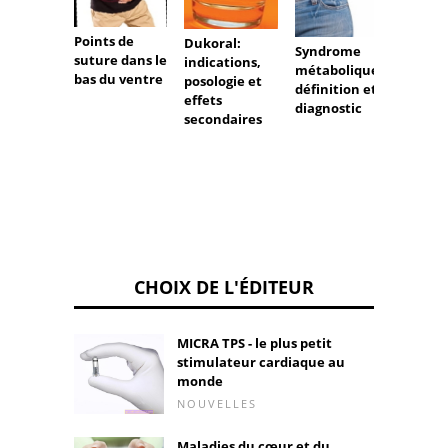
Points de
Dukoral:
Quelle
Syndrome
suture dans le
indications,
les ca
métabolique:
bas du ventre
posologie et
la tou
définition et
effets
diagnostic
secondaires
CHOIX DE L'ÉDITEUR
MICRA TPS - le plus petit
stimulateur cardiaque au
monde
NOUVELLES
Maladies du cœur et du