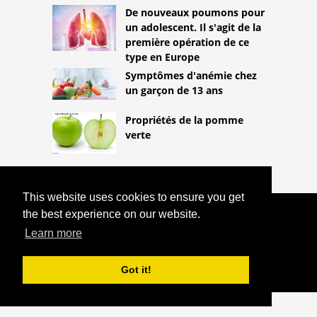
De nouveaux poumons pour
un adolescent. Il s'agit de la
première opération de ce
type en Europe
Symptômes d'anémie chez
un garçon de 13 ans
Propriétés de la pomme
verte
This website uses cookies to ensure you get
the best experience on our website.
COPYRIGHT 2026
HTTPS://LIFESTYLEMED.NET
PERDRE
Learn more
DE LA HAUTEUR AU FIL DES ANS:
COMMENT L'ÉVITER
Got it!
^