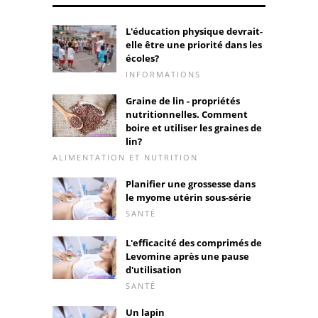
L'éducation physique devrait-
elle être une priorité dans les
écoles?
INFORMATIONS
Graine de lin - propriétés
nutritionnelles. Comment
boire et utiliser les graines de
lin?
ALIMENTATION ET NUTRITION
Planifier une grossesse dans
le myome utérin sous-série
SANTÉ
L'efficacité des comprimés de
Levomine après une pause
d'utilisation
SANTÉ
Un lapin