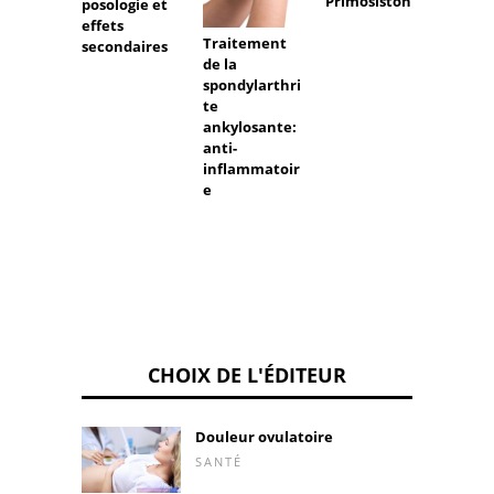
Primosiston
posologie et
varice
effets
Traitement
secondaires
de la
spondylarthri
te
ankylosante:
anti-
inflammatoir
e
CHOIX DE L'ÉDITEUR
Douleur ovulatoire
SANTÉ